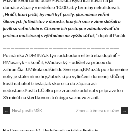
Hlavne kvôli tomu bude Považská Bystrica hrávať na jar
domáce zápasy v nedeľu o 10:00, aby termíny nekolidovali.
„Hráči, ktorí prišli, by mali byť posily, plus máme veľmi
šikovných futbalistov v doraste, ktorých sme v zime skúšali a
javili sa veľmi dobre. Chceme ich postupne zabudovávať do
prvému mužstva aj s výhľadom na vyššiu súťaž,“
doplnil Panák.
——————————————————————————————–
Poznámka ADMINA:k tým odchodom ešte treba doplniť –
P.Masaryk – skončil, E.Vadovský – odišiel za prácou do
zahraničia, J.Mikula odišiel do Sverepca,P.Mazák po zlomenine
nohy je stále mimo hry,Zubek si po vyliečení zlomenej kľúčnej
kosti natiahol triesla,tak skoro sa do zápasu asi
nedostane.Posila L.Čelko pre zranenie odohral v príprave len
35 minút,na štvrtkovom tréningu sa znovu zranil.
POST
←
Nová posila MŠK
Zmena trénera u mužov
→
NAVIGATION
Notice
: compact(): Undefined variable: limits in