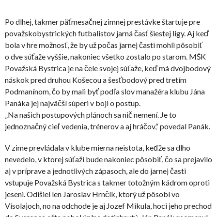
Po dlhej, takmer päťmesačnej zimnej prestávke štartuje pre
považskobystrických futbalistov jarná časť šiestej ligy. Aj keď
bola v hre možnosť, že by už počas jarnej časti mohli pôsobiť
o dve súťaže vyššie, nakoniec všetko zostalo po starom. MŠK
Považská Bystrica je na čele svojej súťaže, keď má dvojbodový
náskok pred druhou Košecou a šesťbodový pred tretím
Podmanínom, čo by mali byť podľa slov manažéra klubu Jána
Panáka jej najväčší súperi v boji o postup.
„Na našich postupových plánoch sa nič nemení. Je to
jednoznačný cieľ vedenia, trénerov a aj hráčov,“ povedal Panák.
V zime prevládala v klube mierna neistota, keďže sa dlho
nevedelo, v ktorej súťaži bude nakoniec pôsobiť, čo sa prejavilo
aj v príprave a jednotlivých zápasoch, ale do jarnej časti
vstupuje Považská Bystrica s takmer totožným kádrom oproti
jeseni. Odišiel len Jaroslav Hrnčík, ktorý už pôsobí vo
Visolajoch, no na odchode je aj Jozef Mikula, hoci jeho prechod