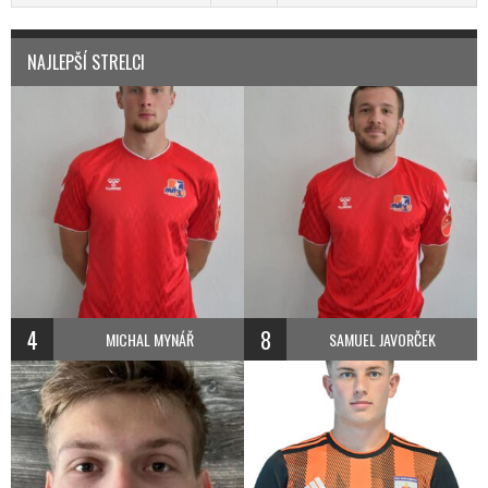
NAJLEPŠÍ STRELCI
4
8
MICHAL MYNÁŘ
SAMUEL JAVORČEK