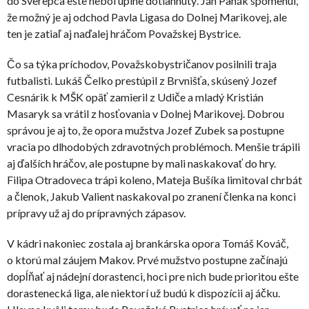
do Sverepca ešte nebol úplne dotiahnutý. Ján Panák spomenul,
že možný je aj odchod Pavla Ligasa do Dolnej Marikovej, ale
ten je zatiaľ aj naďalej hráčom Považskej Bystrice.
Čo sa týka príchodov, Považskobystričanov posilnili traja
futbalisti. Lukáš Čelko prestúpil z Brvnišťa, skúsený Jozef
Cesnárik k MŠK opäť zamieril z Udiče a mladý Kristián
Masaryk sa vrátil z hosťovania v Dolnej Marikovej. Dobrou
správou je aj to, že opora mužstva Jozef Zubek sa postupne
vracia po dlhodobých zdravotných problémoch. Menšie trápili
aj ďalších hráčov, ale postupne by mali naskakovať do hry.
Filipa Otradoveca trápi koleno, Mateja Bušíka limitoval chrbát
a členok, Jakub Valient naskakoval po zranení členka na konci
prípravy už aj do prípravných zápasov.
V kádri nakoniec zostala aj brankárska opora Tomáš Kováč,
o ktorú mal záujem Makov. Prvé mužstvo postupne začínajú
dopĺňať aj nádejní dorastenci, hoci pre nich bude prioritou ešte
dorastenecká liga, ale niektorí už budú k dispozícii aj áčku.