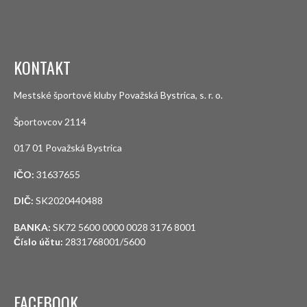
KONTAKT
Mestské športové kluby Považská Bystrica, s. r. o.
Športovcov 2114
017 01 Považská Bystrica
IČO:
31637655
DIČ:
SK2020440488
BANKA:
SK72 5600 0000 0028 3176 8001
Číslo účtu:
2831768001/5600
FACEBOOK