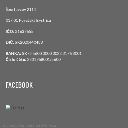
Športovcov 2114
017 01 Považská Bystrica
IČO:
31637655
DIČ:
SK2020440488
BANKA:
SK72 5600 0000 0028 3176 8001
Číslo účtu:
2831768001/5600
FACEBOOK
© 2026 FK MŠK POVAŽSKÁ BYSTRICA