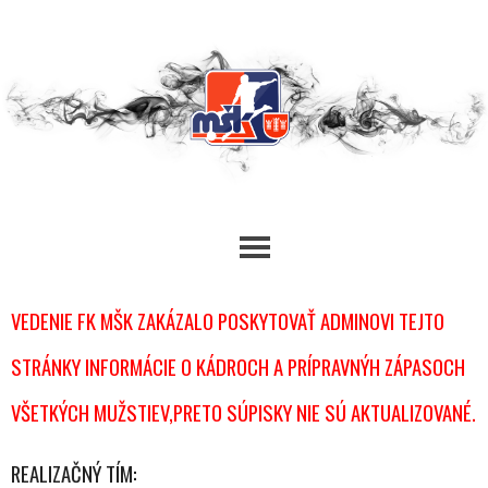
Skip
to
content
VEDENIE FK MŠK ZAKÁZALO POSKYTOVAŤ ADMINOVI TEJTO
STRÁNKY INFORMÁCIE O KÁDROCH A PRÍPRAVNÝH ZÁPASOCH
VŠETKÝCH MUŽSTIEV,PRETO SÚPISKY NIE SÚ AKTUALIZOVANÉ.
REALIZAČNÝ TÍM: