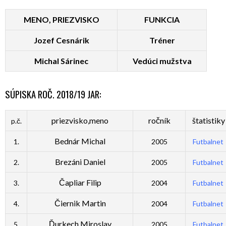
MENO, PRIEZVISKO
FUNKCIA
Jozef Cesnárik
Tréner
Michal Sárinec
Vedúci mužstva
SÚPISKA ROČ. 2018/19 JAR:
priezvisko,meno
ročník
štatistiky
p.č.
Bednár Michal
1.
2005
Futbalnet
Brezáni Daniel
2.
2005
Futbalnet
Čapliar Filip
3.
2004
Futbalnet
Čiernik Martin
4.
2004
Futbalnet
Ďurkech Miroslav
5.
2005
Futbalnet