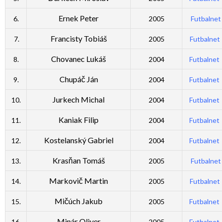
Ernek Peter
6.
2005
Futbalnet
Francisty Tobiáš
7.
2005
Futbalnet
Chovanec Lukáš
8.
2004
Futbalnet
Chupáč Ján
9.
2004
Futbalnet
Jurkech Michal
10.
2004
Futbalnet
Kaniak Filip
11.
2004
Futbalnet
Kostelanský Gabriel
12.
2004
Futbalnet
Krasňan Tomáš
13.
2005
Futbalnet
Markovič Martin
14.
2005
Futbalnet
Mičúch Jakub
15.
2005
Futbalnet
Minár Oliver
16.
2005
Futbalnet