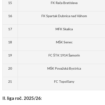
15
FK Rača Bratislava
16
FK Spartak Dubnica nad Váhom
17
MFK Skalica
18
MŠK Senec
19
FC ŠTK 1914 Šamorín
20
MŠK Považská Bystrica
21
FC Topoľčany
II. liga roč. 2025/26: