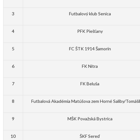
3
Futbalový klub Senica
4
PFK Piešťany
5
FC ŠTK 1914 Šamorín
6
FK Nitra
7
FK Beluša
8
Futbalová Akadémia Matúšova zem Horné Saliby/Tomáš
9
MŠK Považská Bystrica
10
ŠKF Sereď