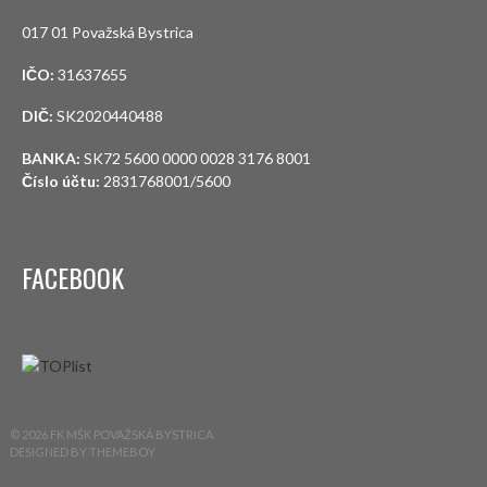
017 01 Považská Bystrica
IČO:
31637655
DIČ:
SK2020440488
BANKA:
SK72 5600 0000 0028 3176 8001
Číslo účtu:
2831768001/5600
FACEBOOK
© 2026 FK MŠK POVAŽSKÁ BYSTRICA
DESIGNED BY THEMEBOY