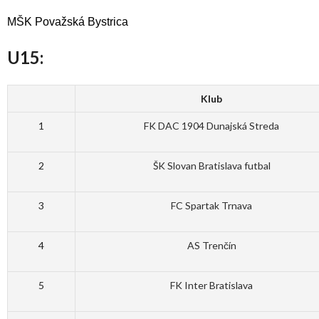
MŠK Považská Bystrica
U15:
Klub
1
FK DAC 1904 Dunajská Streda
2
ŠK Slovan Bratislava futbal
3
FC Spartak Trnava
4
AS Trenčín
5
FK Inter Bratislava