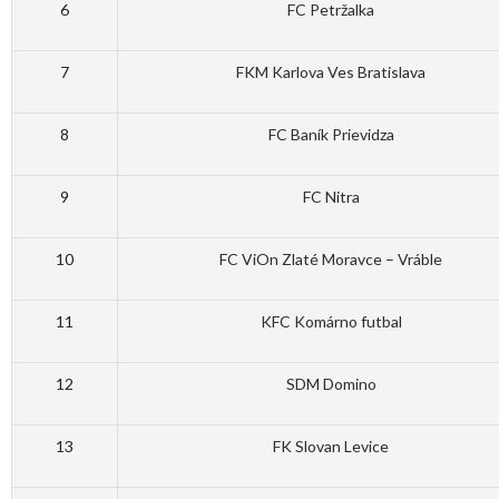
6
FC Petržalka
7
FKM Karlova Ves Bratislava
8
FC Baník Prievidza
9
FC Nitra
10
FC ViOn Zlaté Moravce – Vráble
11
KFC Komárno futbal
12
SDM Domino
13
FK Slovan Levice