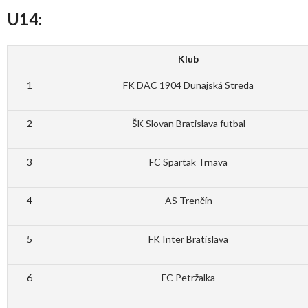
U14:
Klub
1
FK DAC 1904 Dunajská Streda
2
ŠK Slovan Bratislava futbal
3
FC Spartak Trnava
4
AS Trenčín
5
FK Inter Bratislava
6
FC Petržalka