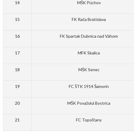
14
MŠK Púchov
15
FK Rača Bratislava
16
FK Spartak Dubnica nad Váhom
17
MFK Skalica
18
MŠK Senec
19
FC ŠTK 1914 Šamorín
20
MŠK Považská Bystrica
21
FC Topoľčany