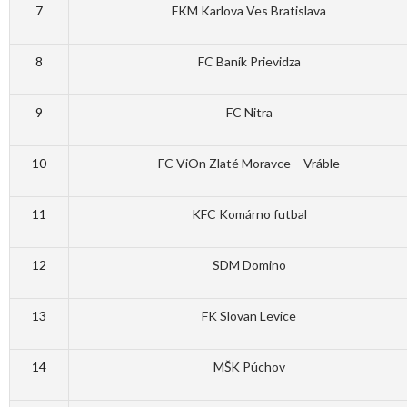
7
FKM Karlova Ves Bratislava
8
FC Baník Prievidza
9
FC Nitra
10
FC ViOn Zlaté Moravce – Vráble
11
KFC Komárno futbal
12
SDM Domino
13
FK Slovan Levice
14
MŠK Púchov