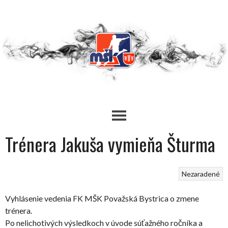
Skip
to
content
Trénera Jakuša vymieňa Šturma
Nezaradené
Vyhlásenie vedenia FK MŠK Považská Bystrica o zmene
trénera.
Po nelichotivých výsledkoch v úvode súťažného ročníka a