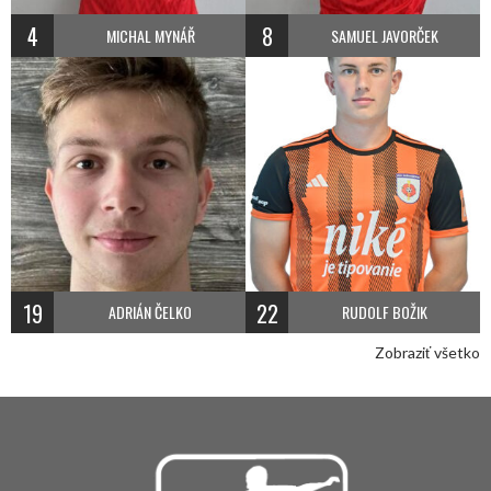
4
8
MICHAL MYNÁŘ
SAMUEL JAVORČEK
19
22
ADRIÁN ČELKO
RUDOLF BOŽIK
Zobraziť všetko