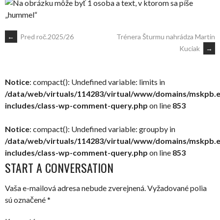
POST
←
Pred roč.2025/26
Trénera Šturmu nahrádza Martin
Kuciak
→
NAVIGATION
Notice
: compact(): Undefined variable: limits in
/data/web/virtuals/114283/virtual/www/domains/mskpb.
includes/class-wp-comment-query.php
on line
853
Notice
: compact(): Undefined variable: groupby in
/data/web/virtuals/114283/virtual/www/domains/mskpb.
includes/class-wp-comment-query.php
on line
853
START A CONVERSATION
Vaša e-mailová adresa nebude zverejnená.
Vyžadované polia
sú označené
*