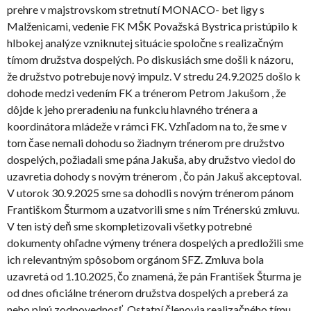
prehre v majstrovskom stretnutí MONACO- bet ligy s
Malženicami, vedenie FK MŠK Považská Bystrica pristúpilo k
hlbokej analýze vzniknutej situácie spoločne s realizačným
tímom družstva dospelých. Po diskusiách sme došli k názoru,
že družstvo potrebuje nový impulz. V stredu 24.9.2025 došlo k
dohode medzi vedením FK a trénerom Petrom Jakušom , že
dôjde k jeho preradeniu na funkciu hlavného trénera a
koordinátora mládeže v rámci FK. Vzhľadom na to, že sme v
tom čase nemali dohodu so žiadnym trénerom pre družstvo
dospelých, požiadali sme pána Jakuša, aby družstvo viedol do
uzavretia dohody s novým trénerom , čo pán Jakuš akceptoval.
V utorok 30.9.2025 sme sa dohodli s novým trénerom pánom
Františkom Šturmom a uzatvorili sme s ním Trénerskú zmluvu.
V ten istý deň sme skompletizovali všetky potrebné
dokumenty ohľadne výmeny trénera dospelých a predložili sme
ich relevantným spôsobom orgánom SFZ. Zmluva bola
uzavretá od 1.10.2025, čo znamená, že pán František Šturma je
od dnes oficiálne trénerom družstva dospelých a preberá za
neho plnú zodpovednosť. Ostatní členovia realizačného tímu