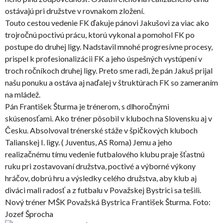
ostávajú pri družstve v rovnakom zložení.
Touto cestou vedenie FK ďakuje pánovi Jakušovi za viac ako
trojročnú poctivú prácu, ktorú vykonal a pomohol FK po
postupe do druhej ligy. Nadstavil mnohé progresívne procesy,
prispel k profesionalizácii FK a jeho úspešných vystúpení v
troch ročníkoch druhej ligy. Preto sme radi, že pán Jakuš prijal
našu ponuku a ostáva aj naďalej v štruktúrach FK so zameraním
na mládež.
Pán František Šturma je trénerom, s dlhoročnými
skúsenosťami. Ako tréner pôsobil v kluboch na Slovensku aj v
Česku. Absolvoval trénerské stáže v špičkových kluboch
Talianskej I. ligy. ( Juventus, AS Roma) Jemu a jeho
realizačnému tímu vedenie futbalového klubu praje šťastnú
ruku pri zostavovaní družstva, poctivé a výborné výkony
hráčov, dobrú hru a výsledky celého družstva, aby klub aj
diváci mali radosť a z futbalu v Považskej Bystrici sa tešili.
Nový tréner MŠK Považská Bystrica František Šturma. Foto:
Jozef Šprocha