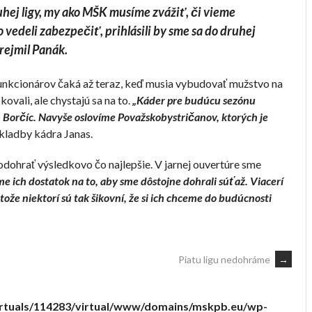
uhej ligy, my ako MŠK musíme zvážiť, či vieme
vedeli zabezpečiť, prihlásili by sme sa do druhej
zrejmil Panák.
funkcionárov čaká až teraz, keď musia vybudovať mužstvo na
ovali, ale chystajú sa na to.
„Káder pre budúcu sezónu
h Borčíc. Navyše oslovíme Považskobystri­čanov, ktorých je
skladby kádra Janas.
 odohrať výsledkovo čo najlepšie. V jarnej ouvertúre sme
 ich dostatok na to, aby sme dôstojne dohrali súťaž. Viacerí
ože niektorí sú tak šikovní, že si ich chceme do budúcnosti
Piatu ligu nedohráme
→
irtuals/114283/virtual/www/domains/mskpb.eu/wp-