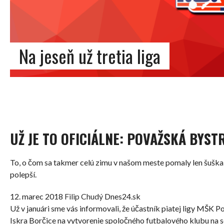
Na jeseň už tretia liga
UŽ JE TO OFICIÁLNE: POVAŽSKÁ BYS
To, o čom sa takmer celú zimu v našom meste pomaly len šuškalo
polepší.
12. marec 2018
Filip Chudý
Dnes24.sk
Už v januári sme vás informovali, že účastník piatej ligy MŠK P
Iskra Borčice na vytvorenie spoločného futbalového klubu na se