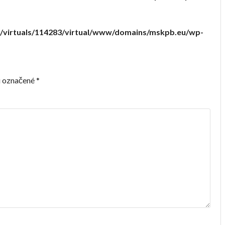
/virtuals/114283/virtual/www/domains/mskpb.eu/wp-
ú označené
*