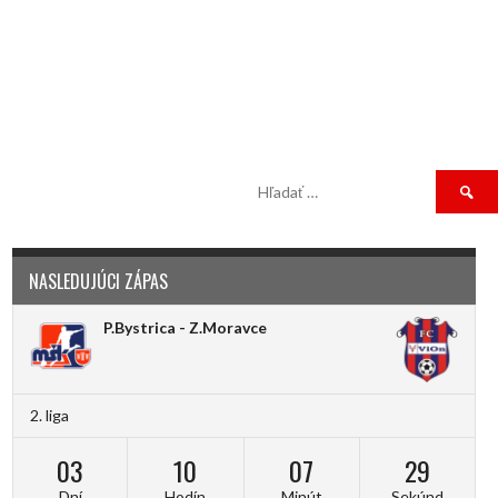
Hľadať:
NASLEDUJÚCI ZÁPAS
P.Bystrica - Z.Moravce
2. liga
03
10
07
29
Dní
Hodín
Minút
Sekúnd