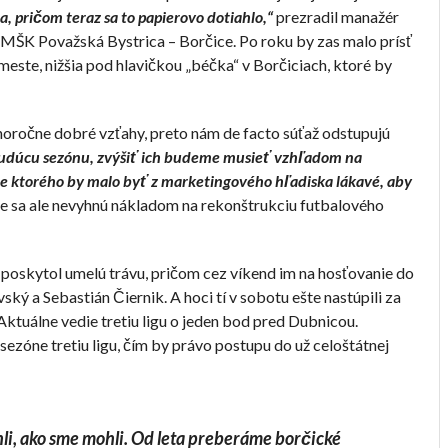
, pričom teraz sa to papierovo dotiahlo,“
prezradil manažér
 MŠK Považská Bystrica – Borčice. Po roku by zas malo prísť
meste, nižšia pod hlavičkou „béčka“ v Borčiciach, ktoré by
horočne dobré vzťahy, preto nám de facto súťaž odstupujú
 budúcu sezónu, zvýšiť ich budeme musieť vzhľadom na
re ktorého by malo byť z marketingového hľadiska lákavé, aby
že sa ale nevyhnú nákladom na rekonštrukciu futbalového
 poskytol umelú trávu, pričom cez víkend im na hosťovanie do
ký a Sebastián Čiernik. A hoci tí v sobotu ešte nastúpili za
 Aktuálne vedie tretiu ligu o jeden bod pred Dubnicou.
o sezóne tretiu ligu, čím by právo postupu do už celoštátnej
hli, ako sme mohli. Od leta preberáme borčické