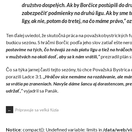
družstvo dospelých. Ak by Borčice postúpili do dr
zabezpečiť podmienky na druhú ligu. Ak by sme to 
ligy, ak nie, potom do tretej, na čo máme právo,“ o
Ten ďalej uviedol, že skutočná práca na považskobystrických 
budúcu sezónu. S hráčmi Borčíc podľa jeho slov zatiaľ ešte nerok
postavíme na tých, čo hrávajú za nás piatu ligu a tiež na hráčoc
v mužstvách na okolí dosť, aby sa k nám vrátili,“
prezradil plán 
Čo sa týka jarnej časti tejto sezóny, tú chce Považská Bystrica
porazili Ladce 3:1.
„Hráčov síce nemáme na rozdávanie, ale máme
sa vrátia po zraneniach. Navyše dáme šancu aj dorastencom, pret
udržať,“
vyjadril sa Panák.
POST
←
Pripravuje sa veľká fúzia
NAVIGATION
Notice
: compact(): Undefined variable: limits in
/data/web/v