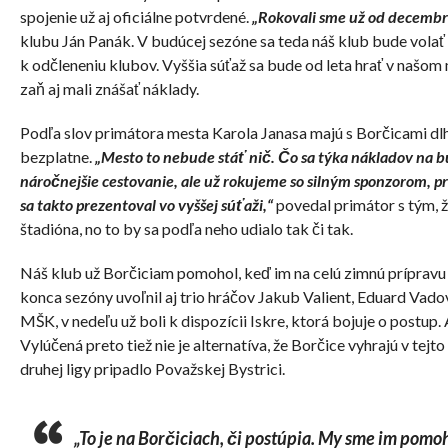
spojenie už aj oficiálne potvrdené.
„Rokovali sme už od decembra
klubu Ján Panák. V budúcej sezóne sa teda náš klub bude volať
k odčleneniu klubov. Vyššia súťaž sa bude od leta hrať v našom 
zaň aj mali znášať náklady.
Podľa slov primátora mesta Karola Janasa majú s Borčicami dl
bezplatne.
„Mesto to nebude stáť nič. Čo sa týka nákladov na
náročnejšie cestovanie, ale už rokujeme so silným sponzorom, p
sa takto prezentoval vo vyššej súťaži,“
povedal primátor s tým, 
štadióna, no to by sa podľa neho udialo tak či tak.
Náš klub už Borčiciam pomohol, keď im na celú zimnú prípravu
konca sezóny uvoľnil aj trio hráčov Jakub Valient, Eduard Vadovs
MŠK, v nedeľu už boli k dispozícii Iskre, ktorá bojuje o postup.
Vylúčená preto tiež nie je alternatíva, že Borčice vyhrajú v tejt
druhej ligy pripadlo Považskej Bystrici.
„To je na Borčiciach, či postúpia. My sme im pomo