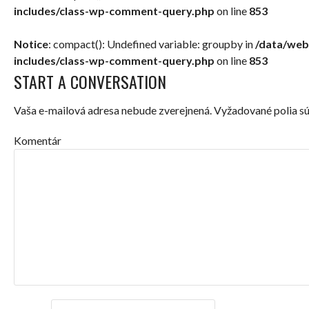
includes/class-wp-comment-query.php
on line
853
Notice
: compact(): Undefined variable: groupby in
/data/web
includes/class-wp-comment-query.php
on line
853
START A CONVERSATION
Vaša e-mailová adresa nebude zverejnená.
Vyžadované polia s
Komentár