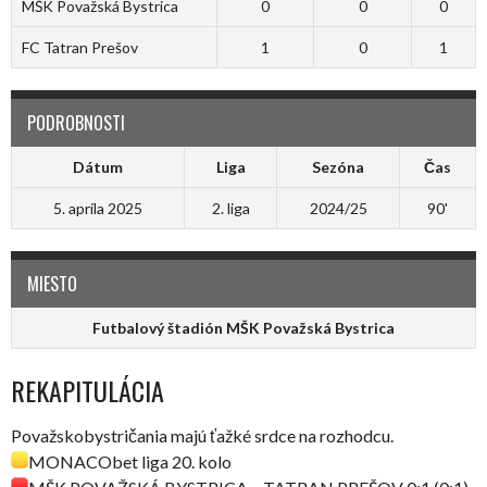
MŠK Považská Bystrica
0
0
0
FC Tatran Prešov
1
0
1
PODROBNOSTI
Dátum
Liga
Sezóna
Čas
5. apríla 2025
2. liga
2024/25
90'
MIESTO
Futbalový štadión MŠK Považská Bystrica
REKAPITULÁCIA
Považskobystričania majú ťažké srdce na rozhodcu.
MONACObet liga 20. kolo