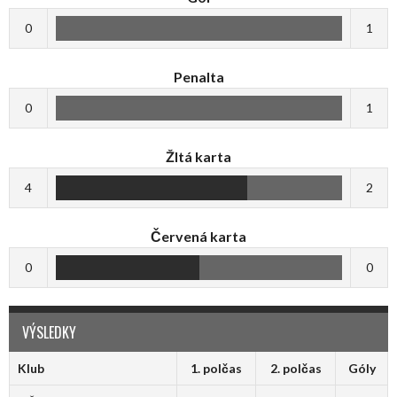
0
1
Penalta
0
1
Žltá karta
4
2
Červená karta
0
0
VÝSLEDKY
Klub
1. polčas
2. polčas
Góly