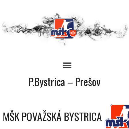
Skip
to
content
P.Bystrica – Prešov
MŠK POVAŽSKÁ BYSTRICA