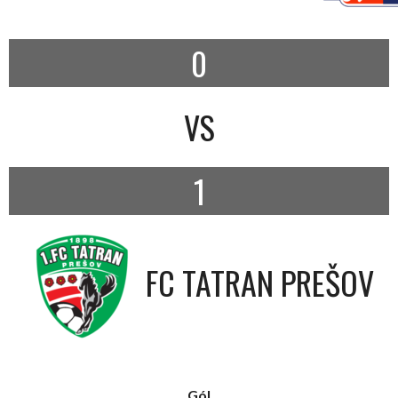
0
VS
1
FC TATRAN PREŠOV
Gól