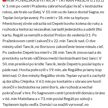
MŠK POVAŽSKÁ BYSTRICA – TATRAN PREŠOV 0:1 (0:1)
V 3. min po centri Praženku zahral hosťujúci hráč v šestnástke
rukou, ale hralo sa ďalej. V 10. min sa do šance dostal Sagna, no
Teplan bol pripravený. Po centri v 18. min sa lopta po
Menichovej strele odrazila od Depetrisovho kolena do ruky a
rozhodca tentoraz nezaváhal, nariadil jedenástku a udelil žltú
kartu. Regáli sa nemýlil a dostal Prešov do vedenia 0:1. Po
Praženkovom centri zakončil v 22. min Tancík nad. O dve
minúty ušiel Tancík, no Borisovo zakončenie tesne minulo cieľ.
Po zadovke Depetrisa mieril v 28. min Tancík znova nad a do
prestávky sa hralo väčšinou medzi šestnástkami bez šancí. V
50. min prenikol po krídle Tancík, lenže Depetris poslal loptu v
páde nad. Hostia pohrozili v 59. min, ale Regáliho priamy kop
letel nad. O dve minúty Regáliho strelu Teplan vyrazil a zachytil
aj dorážku Olejníka. V 63. min po kontakte s obrancom hostí
skončil v šestnástke na zemi Boris, ale rozhodca nechal
pokračovať v hre. Po Sagnovom centri prestrelil domácu bránu
v 66. min Matellana a v 73. min poslal Regáli po súboji s
Teplanom loptu vedľa. Domáci sa snažili vyrovnať, no