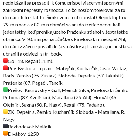
nedokázali sa presadiť, k čomu prispel viacerými spornými
zákrokmi nepresný rozhodca. To čo hosťom toleroval, za to
domácich trestal. Po Šimkovom centri poslal Olejník loptu v
79. min nad a v 82. min domáci sa ani do tretice nedočkali
jedenástky, keď prenikajúceho Praženku stiahol v šestnástke
obranca. V 90. min po narážačke s Pawlowskim neuspel Ahl,
domáci v závere poslali do šestnástky aj brankára, no hostia sa
ubránili a odviezli si tri body.
Gól: 18. Regáli (11 m).
Pov. Bystrica: Teplan – Matejčík, Kucharčík, Cisár, Václav,
Boris, Zemko (75. Zuziak), Sloboda, Depetris (57. Jakubík),
Praženka (87. Pagáč), Tancík.
Prešov: Knurovský – Gáll, Menich, Silva, Pawlowski, Šimko,
Potoma (87. Avetisian), Matallana (75. Ahl), Horvát (46.
Olejník), Sagna (90. R. Nagy), Regáli (75. Fadairo).
ŽK: Depetris, Zemko, Kucharčík, Sloboda – Matallana, R.
Nagy.
Rozhodoval: Malárik.
Divákov: 1250.