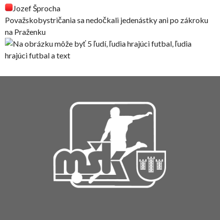
Jozef Šprocha
Považskobystričania sa nedočkali jedenástky ani po zákroku
na Praženku