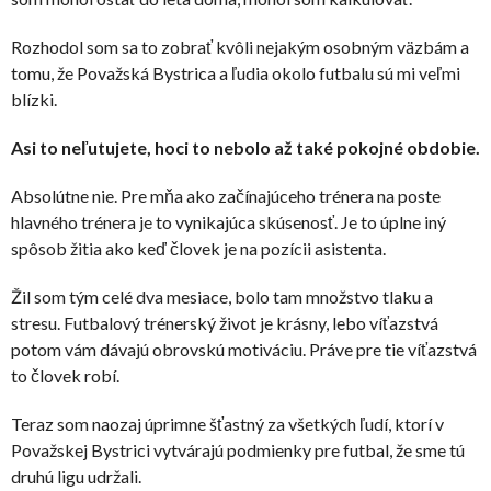
Rozhodol som sa to zobrať kvôli nejakým osobným väzbám a
tomu, že Považská Bystrica a ľudia okolo futbalu sú mi veľmi
blízki.
Asi to neľutujete, hoci to nebolo až také pokojné obdobie.
Absolútne nie. Pre mňa ako začínajúceho trénera na poste
hlavného trénera je to vynikajúca skúsenosť. Je to úplne iný
spôsob žitia ako keď človek je na pozícii asistenta.
Žil som tým celé dva mesiace, bolo tam množstvo tlaku a
stresu. Futbalový trénerský život je krásny, lebo víťazstvá
potom vám dávajú obrovskú motiváciu. Práve pre tie víťazstvá
to človek robí.
Teraz som naozaj úprimne šťastný za všetkých ľudí, ktorí v
Považskej Bystrici vytvárajú podmienky pre futbal, že sme tú
druhú ligu udržali.