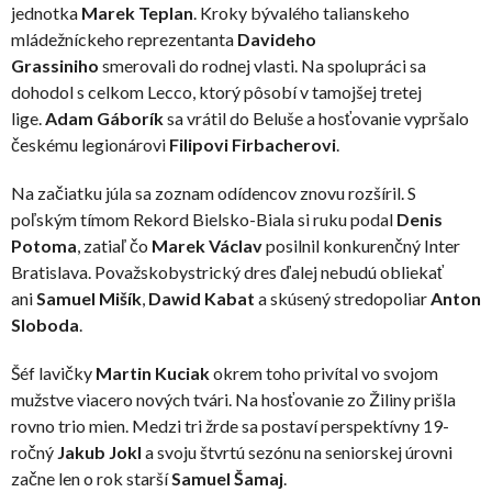
jednotka
Marek Teplan
. Kroky bývalého talianskeho
mládežníckeho reprezentanta
Davideho
Grassiniho
smerovali do rodnej vlasti. Na spolupráci sa
dohodol s celkom Lecco, ktorý pôsobí v tamojšej tretej
lige.
Adam Gáborík
sa vrátil do Beluše a hosťovanie vypršalo
českému legionárovi
Filipovi Firbacherovi
.
Na začiatku júla sa zoznam odídencov znovu rozšíril. S
poľským tímom Rekord Bielsko-Biala si ruku podal
Denis
Potoma
, zatiaľ čo
Marek Václav
posilnil konkurenčný Inter
Bratislava. Považskobystrický dres ďalej nebudú obliekať
ani
Samuel Mišík
,
Dawid Kabat
a skúsený stredopoliar
Anton
Sloboda
.
Šéf lavičky
Martin Kuciak
okrem toho privítal vo svojom
mužstve viacero nových tvári. Na hosťovanie zo Žiliny prišla
rovno trio mien. Medzi tri žrde sa postaví perspektívny 19-
ročný
Jakub Jokl
a svoju štvrtú sezónu na seniorskej úrovni
začne len o rok starší
Samuel Šamaj
.