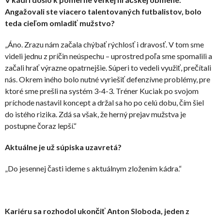
Angažovali ste viacero talentovaných futbalistov, bolo
teda cieľom omladiť mužstvo?
„Áno. Zrazu nám začala chýbať rýchlosť i dravosť. V tom sme
videli jednu z príčin neúspechu – uprostred poľa sme spomalili a
začali hrať výrazne opatrnejšie. Súperi to vedeli využiť, prečítali
nás. Okrem iného bolo nutné vyriešiť defenzívne problémy, pre
ktoré sme prešli na systém 3-4-3. Tréner Kuciak po svojom
príchode nastavil koncept a držal sa ho po celú dobu, čím šiel
do istého rizika. Zdá sa však, že herný prejav mužstva je
postupne čoraz lepší.“
Aktuálne je už súpiska uzavretá?
„Do jesennej časti ideme s aktuálnym zložením kádra.“
Kariéru sa rozhodol ukončiť Anton Sloboda, jeden z