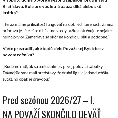
Bratislava. Bola pre vás letná pauza dlhá alebo skôr
krátka?
„Teraz máme príležitosť fungovať na dobrých terénoch. Zimná
príprava je síce ešte dlhšia, no vtedy ťažko natrénujete nejaké
herné prvky. Zameriava sa skôr na kondíciu, silu a podobne.“
Viete prezradiť, aké budú ciele Považskej Bystrice v
novom ročníku?
„Budeme radi, ak sa umiestnime v prvej polovici tabuľky.
Dávnejšie sme mali predstavy, že druhá liga je jednoduchšia
súťaž, no opak je pravdou.“
Pred sezónou 2026/27 – I.
NA POVAŽÍ SKONČILO DEVÄŤ