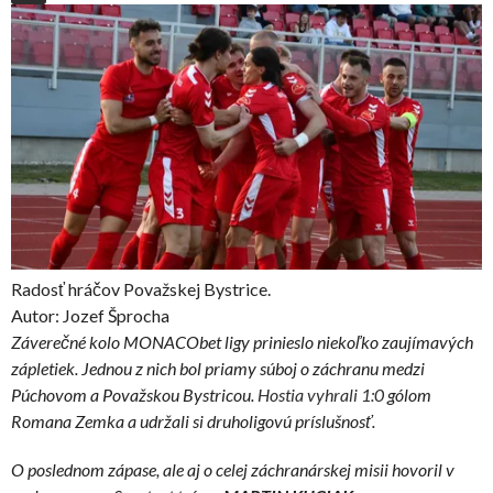
Radosť hráčov Považskej Bystrice.
Autor: Jozef Šprocha
Záverečné kolo MONACObet ligy prinieslo niekoľko zaujímavých
zápletiek. Jednou z nich bol priamy súboj o záchranu medzi
Púchovom a Považskou Bystricou.
Hostia vyhrali 1:0
gólom
Romana Zemka a udržali si druholigovú príslušnosť.
O poslednom zápase, ale aj o celej záchranárskej misii hovoril v