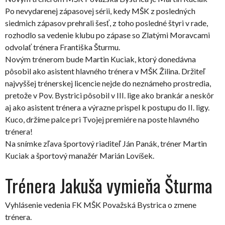
Po nevydarenej zápasovej sérii, kedy MŠK z posledných
siedmich zápasov prehrali šesť, z toho posledné štyri v rade,
rozhodlo sa vedenie klubu po zápase so Zlatými Moravcami
odvolať trénera Františka Šturmu.
Novým trénerom bude Martin Kuciak, ktorý donedávna
pôsobil ako asistent hlavného trénera v MŠK Žilina. Držiteľ
najvyššej trénerskej licencie nejde do neznámeho prostredia,
pretože v Pov. Bystrici pôsobil v III. lige ako brankár a neskôr
aj ako asistent trénera a výrazne prispel k postupu do II. ligy.
Kuco, držíme palce pri Tvojej premiére na poste hlavného
trénera!
Na snímke zľava športový riaditeľ Ján Panák, tréner Martin
Kuciak a športový manažér Marián Lovíšek.
Trénera Jakuša vymieňa Šturma
Vyhlásenie vedenia FK MŠK Považská Bystrica o zmene
trénera.