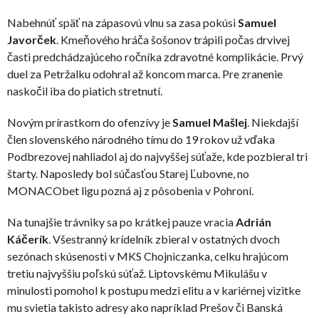
Nabehnúť späť na zápasovú vlnu sa zasa pokúsi
Samuel
Javorček
. Kmeňového hráča šošonov trápili počas drvivej
časti predchádzajúceho ročníka zdravotné komplikácie. Prvý
duel za Petržalku odohral až koncom marca. Pre zranenie
naskočil iba do piatich stretnutí.
Novým prírastkom do ofenzívy je
Samuel Mašlej
. Niekdajší
člen slovenského národného tímu do 19 rokov už vďaka
Podbrezovej nahliadol aj do najvyššej súťaže, kde pozbieral tri
štarty. Naposledy bol súčasťou Starej Ľubovne, no
MONACObet ligu pozná aj z pôsobenia v Pohroní.
Na tunajšie trávniky sa po krátkej pauze vracia
Adrián
Káčerík
. Všestranný krídelník zbieral v ostatných dvoch
sezónach skúsenosti v MKS Chojniczanka, celku hrajúcom
tretiu najvyššiu poľskú súťaž. Liptovskému Mikulášu v
minulosti pomohol k postupu medzi elitu a v kariérnej vizitke
mu svietia takisto adresy ako napríklad Prešov či Banská