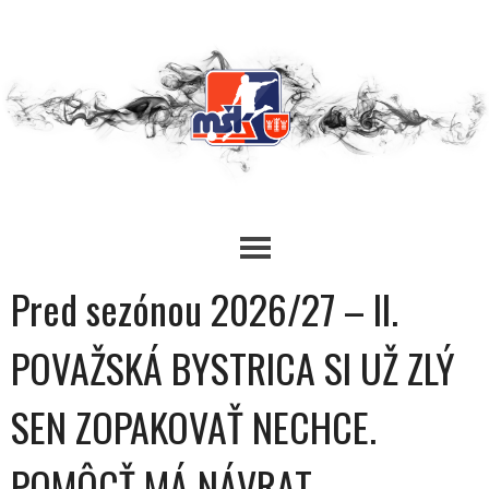
Skip
to
content
Pred sezónou 2026/27 – II.
POVAŽSKÁ BYSTRICA SI UŽ ZLÝ
SEN ZOPAKOVAŤ NECHCE.
POMÔCŤ MÁ NÁVRAT