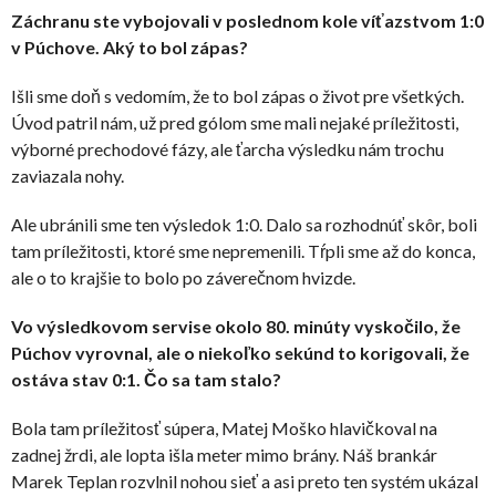
Záchranu ste vybojovali v poslednom kole víťazstvom 1:0
v Púchove. Aký to bol zápas?
Išli sme doň s vedomím, že to bol zápas o život pre všetkých.
Úvod patril nám, už pred gólom sme mali nejaké príležitosti,
výborné prechodové fázy, ale ťarcha výsledku nám trochu
zaviazala nohy.
Ale ubránili sme ten výsledok 1:0. Dalo sa rozhodnúť skôr, boli
tam príležitosti, ktoré sme nepremenili. Tŕpli sme až do konca,
ale o to krajšie to bolo po záverečnom hvizde.
Vo výsledkovom servise okolo 80. minúty vyskočilo, že
Púchov vyrovnal, ale o niekoľko sekúnd to korigovali, že
ostáva stav 0:1. Čo sa tam stalo?
Bola tam príležitosť súpera, Matej Moško hlavičkoval na
zadnej žrdi, ale lopta išla meter mimo brány. Náš brankár
Marek Teplan rozvlnil nohou sieť a asi preto ten systém ukázal