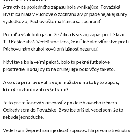
Atraktivita posledného zápasu bola vynikajúca: Považská
Bystrica hrala v Púchove o záchranu a v prípade
nejakej súhry
výsledkov
aj Púchov ešte mal šancu sa zachrániť.
Pre mňa však bolo jasné, že Žilina B si svoj zápas proti Slávii
TU Košice uhrá. Vedeli sme teda, že nič iné ako víťazstvo proti
Púchovu nám druholigovú príslušnosť nezaručí.
Návšteva bola veľmi pekná, bolo to pekné futbalové
prostredie. Bodaj by to na druhej lige bolo vždy takéto.
Ako ste pripravovali svoje mužstvo na takýto zápas,
ktorý rozhodoval o všetkom?
Je to pre mňa nová skúsenosť z pozície hlavného trénera.
Odkedy som do Považskej Bystrice prišiel, vedel som, že to
nebude jednoduché.
Vedel som, že pred nami je desať zápasov. Na prvom stretnutí s