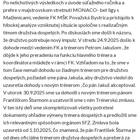
Po nelichotivých výsledkoch v úvode súťažného ročníka a
prehre v majstrovskom stretnutí MONACO- bet ligy s
Malženicami, vedenie FK MŠK Považská Bystrica pristúpilo k
hlbokej analýze vzniknutej situácie spoločne s realizačným
tímom družstva dospelých. Po diskusiách sme došli k názoru,
že družstvo potrebuje nový impulz. V stredu 24.9.2025 došlo k
dohode medzi vedením FK a trénerom Petrom Jakušom , že
dôjde k jeho preradeniu na funkciu hlavného trénera a
koordinátora mládeže v rámci FK. Vzhľadom na to, že sme v
tom čase nemali dohodu so žiadnym trénerom pre družstvo
dospelých, požiadali sme pána Jakuša, aby družstvo viedol do
uzavretia dohody s novým trénerom , čo pán Jakuš akceptoval.
V utorok 30.9.2025 sme sa dohodli s novým trénerom pánom
Františkom Šturmom a uzatvorili sme s ním Trénerskú zmluvu.
V ten istý deň sme skompletizovali všetky potrebné
dokumenty ohľadne výmeny trénera dospelých a predložili sme
ich relevantným spôsobom orgánom SFZ. Zmluva bola
uzavretá od 1.10.2025, čo znamená, že pán František Šturma je
od dnes oficiálne trénerom družstva dospelých a preberá za