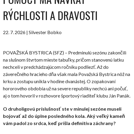
RÝCHLOSTI A DRAVOSTI
22. 7. 2026 | Silvester Bobko
POVAŽSKÁ BYSTRICA (SFZ) – Predminulú sezónu zakončili
na slušnom štvrtom mieste tabuľky, pričom stanovenú latku
nechceli v predchádzajúcom ročníku podliezť. Až do
záverečného hracieho dňa však mala Považská Bystrica nôž na
krku a zostupu unikla v hodine dvanástej. O zopakovaní
hororového obdobia už na severe republiky nechcú ani počuť,
aj o tom hovoril v rozhovore športový riaditeľ klubu Ján Panák.
O druholigovú príslušnosť ste v minulej sezóne museli
bojovať až do úplne posledného kola. Aký veľký kameň
vám padol zo srdca, keď prišla definitíva záchrany?