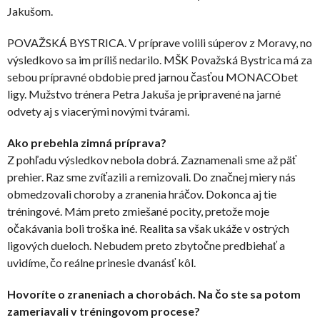
Jakušom.
POVAŽSKÁ BYSTRICA. V príprave volili súperov z Moravy, no
výsledkovo sa im príliš nedarilo. MŠK Považská Bystrica má za
sebou prípravné obdobie pred jarnou časťou MONACObet
ligy. Mužstvo trénera Petra Jakuša je pripravené na jarné
odvety aj s viacerými novými tvárami.
Ako prebehla zimná príprava?
Z pohľadu výsledkov nebola dobrá. Zaznamenali sme až päť
prehier. Raz sme zvíťazili a remizovali. Do značnej miery nás
obmedzovali choroby a zranenia hráčov. Dokonca aj tie
tréningové. Mám preto zmiešané pocity, pretože moje
očakávania boli troška iné. Realita sa však ukáže v ostrých
ligových dueloch. Nebudem preto zbytočne predbiehať a
uvidíme, čo reálne prinesie dvanásť kôl.
Hovoríte o zraneniach a chorobách. Na čo ste sa potom
zameriavali v tréningovom procese?