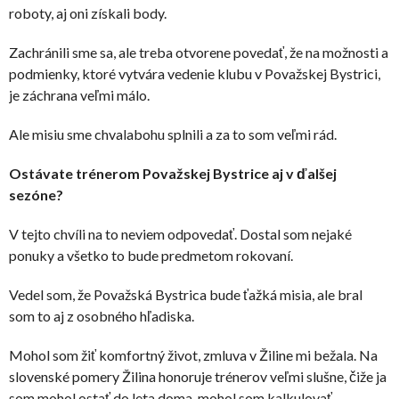
roboty, aj oni získali body.
Zachránili sme sa, ale treba otvorene povedať, že na možnosti a
podmienky, ktoré vytvára vedenie klubu v Považskej Bystrici,
je záchrana veľmi málo.
Ale misiu sme chvalabohu splnili a za to som veľmi rád.
Ostávate trénerom Považskej Bystrice aj v ďalšej
sezóne?
V tejto chvíli na to neviem odpovedať. Dostal som nejaké
ponuky a všetko to bude predmetom rokovaní.
Vedel som, že Považská Bystrica bude ťažká misia, ale bral
som to aj z osobného hľadiska.
Mohol som žiť komfortný život, zmluva v Žiline mi bežala. Na
slovenské pomery Žilina honoruje trénerov veľmi slušne, čiže ja
som mohol ostať do leta doma, mohol som kalkulovať.