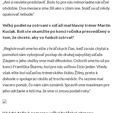
„Ani si neviete predstaviť. Bolo to pre nás mimoriadne náročné
obdobie. Dva mesiace sme žili ako v zlom sne. Snáď sa už nikdy
opakovať nebude.“
Veľký podiel na zotrvaní v súťaži mal hlavný tréner Martin
Kuciak. Boli ste okamžite po konci ročníka presvedčený o
tom, že chcete, aby vo funkcii zotrval?
„Registrovali sme ho ešte z hráčskych čias, keď za nás chytal a
pomohol nám vybojovať postup do druhej najvyššej súťaže.
Záujem o jeho služby sme mali dlhodobo. Oslovili sme ho už po
konci Františka Šturmu, bol pre nás voľbou číslo jeden. Vtedy
však ešte bol súčasťou trénerského štábu Žiliny, preto k
dohode o spolupráci došlo až trochu neskôr. Po sezóne mal
viacero ponúk, čo nám sám oznámil. Spravili sme maximum pre
jeho udržanie a teší ma, že sme si znovu podali ruky.“
V kádri došlo k pomerne veľkej hráčskej obmene.