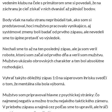
vedením klubu na čele s primátorom sme si povedali, že na
záchranu je cieľ získať v nich dvanásť až pätnásť bodov.
Body však na našu stranu nepribúdali tak, ako som si
predstavoval, hoci mužstvo pracovalo vynikajúco, aj
systémové zmeny boli badať od prvého zápasu, ale nevedeli
sme to úplne pretaviť vo výsledok.
Nechali sme to až na ten posledný zápas, ale ja som veril
robote, ktorú som začal od prvého dňa a veril som mužstvu.
Mužstvo ukázalo obrovských charakter a ten bol absolútne
rozhodujúci.
Vyhrať takýto dôležitý zápas 1:0 na súperovom ihrisku svedčí
o tom, že mentálna sila bola výborná.
Mužstvo som pripravoval hlavne z psychickej stránky: čo
najmenej negatív a možno trochu nejakého taktického zámeru.
V priebehu zápasu a najmä cez polčas sme to upravili, ale hráči