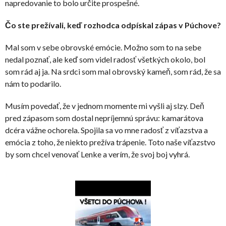
napredovanie to bolo určite prospešné.
Čo ste prežívali, keď rozhodca odpískal zápas v Púchove?
Mal som v sebe obrovské emócie. Možno som to na sebe
nedal poznať, ale keď som videl radosť všetkých okolo, bol
som rád aj ja. Na srdci som mal obrovský kameň, som rád, že sa
nám to podarilo.
Musím povedať, že v jednom momente mi vyšli aj slzy. Deň
pred zápasom som dostal nepríjemnú správu: kamarátova
dcéra vážne ochorela. Spojila sa vo mne radosť z víťazstva a
emócia z toho, že niekto prežíva trápenie. Toto naše víťazstvo
by som chcel venovať Lenke a verím, že svoj boj vyhrá.