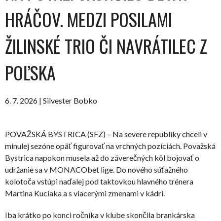
HRÁČOV. MEDZI POSILAMI
ŽILINSKÉ TRIO ČI NAVRÁTILEC Z
POĽSKA
6. 7. 2026 | Silvester Bobko
POVAŽSKÁ BYSTRICA (SFZ) – Na severe republiky chceli v
minulej sezóne opäť figurovať na vrchných pozíciách. Považská
Bystrica napokon musela až do záverečných kôl bojovať o
udržanie sa v MONACObet lige. Do nového súťažného
kolotoča vstúpi naďalej pod taktovkou hlavného trénera
Martina Kuciaka a s viacerými zmenami v kádri.
Iba krátko po konci ročníka v klube skončila brankárska