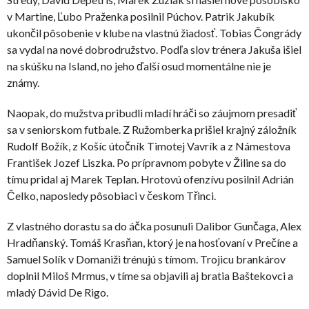
v Martine, Ľubo Praženka posilnil Púchov. Patrik Jakubík
ukončil pôsobenie v klube na vlastnú žiadosť. Tobias Čongrády
sa vydal na nové dobrodružstvo. Podľa slov trénera Jakuša išiel
na skúšku na Island, no jeho ďalší osud momentálne nie je
známy.
Naopak, do mužstva pribudli mladí hráči so záujmom presadiť
sa v seniorskom futbale. Z Ružomberka prišiel krajný záložník
Rudolf Božík, z Košíc útočník Timotej Vavrík a z Námestova
František Jozef Liszka. Po prípravnom pobyte v Žiline sa do
tímu pridal aj Marek Teplan. Hrotovú ofenzívu posilnil Adrián
Čelko, naposledy pôsobiaci v českom Třinci.
Z vlastného dorastu sa do áčka posunuli Dalibor Gunčaga, Alex
Hradňanský. Tomáš Krasňan, ktorý je na hosťovaní v Prečíne a
Samuel Solík v Domaniži trénujú s tímom. Trojicu brankárov
doplnil Miloš Mrmus, v tíme sa objavili aj bratia Baštekovci a
mladý Dávid De Rigo.