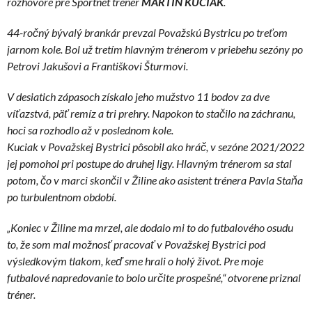
rozhovore pre Sportnet tréner
MARTIN KUCIAK
.
44-ročný bývalý brankár prevzal Považskú Bystricu po treťom
jarnom kole. Bol už tretím hlavným trénerom v priebehu sezóny po
Petrovi Jakušovi a Františkovi Šturmovi.
V desiatich zápasoch získalo jeho mužstvo 11 bodov za dve
víťazstvá, päť remíz a tri prehry. Napokon to stačilo na záchranu,
hoci sa rozhodlo až v poslednom kole.
Kuciak v Považskej Bystrici pôsobil ako hráč, v sezóne 2021/2022
jej pomohol pri postupe do druhej ligy. Hlavným trénerom sa stal
potom, čo v marci skončil v Žiline ako asistent trénera Pavla Staňa
po turbulentnom období.
„Koniec v Žiline ma mrzel, ale dodalo mi to do futbalového osudu
to, že som mal možnosť pracovať v Považskej Bystrici pod
výsledkovým tlakom, keď sme hrali o holý život. Pre moje
futbalové napredovanie to bolo určite prospešné,“ otvorene priznal
tréner.