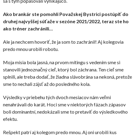
sa s tým popasovali vynikajúco.
Ako brankár ste pomohli Považskej Bystrici postúpiť do
druhej najvyššej súťaže v sezóne 2021/2022, teraz ste ho
ako tréner zachránili…
Ale ja nechcem hovoriť, že ja som to zachránil! Aj kolegovia
predo mnou urobili robotu.
Moja misia bola jasná, na prvom mítingu s vedením sme si
stanovili jednoznačný cieľ, ktorý bol záchrana. Ten cieľ sme
splnili, ale treba dodať, že žiadna slávobrána sa nekoná, pretože
sme to nechali zájsť až do posledného kola.
Výsledky v priebehu tých dvoch mesiacov nám veľmi
nenahrávali do karát. Hoci sme v niektorých fázach zápasov
boli dominantní, nedokázali sme to pretaviť do výsledkového
efektu.
Rešpekt patrí aj kolegom predo mnou. Aj oni urobili kus