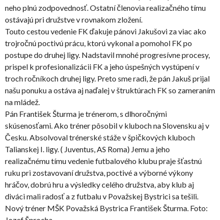
neho plnú zodpovednosť. Ostatní členovia realizačného tímu
ostávajú pri družstve v rovnakom zložení.
Touto cestou vedenie FK ďakuje pánovi Jakušovi za viac ako
trojročnú poctivú prácu, ktorú vykonal a pomohol FK po
postupe do druhej ligy. Nadstavil mnohé progresívne procesy,
prispel k profesionalizácii FK a jeho úspešných vystúpení v
troch ročníkoch druhej ligy. Preto sme radi, že pán Jakuš prijal
našu ponuku a ostáva aj naďalej v štruktúrach FK so zameraním
na mládež.
Pán František Šturma je trénerom, s dlhoročnými
skúsenosťami. Ako tréner pôsobil v kluboch na Slovensku aj v
Česku. Absolvoval trénerské stáže v špičkových kluboch
Talianskej I. ligy. ( Juventus, AS Roma) Jemu a jeho
realizačnému tímu vedenie futbalového klubu praje šťastnú
ruku pri zostavovaní družstva, poctivé a výborné výkony
hráčov, dobrú hru a výsledky celého družstva, aby klub aj
diváci mali radosť a z futbalu v Považskej Bystrici sa tešili.
Nový tréner MŠK Považská Bystrica František Šturma. Foto:
Jozef Šprocha