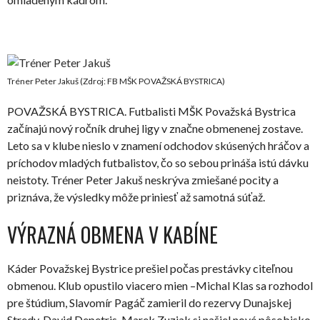
Tréner Peter Jakuš (Zdroj: FB MŠK POVAŽSKÁ BYSTRICA)
POVAŽSKÁ BYSTRICA. Futbalisti MŠK Považská Bystrica
začínajú nový ročník druhej ligy v značne obmenenej zostave.
Leto sa v klube nieslo v znamení odchodov skúsených hráčov a
príchodov mladých futbalistov, čo so sebou prináša istú dávku
neistoty. Tréner Peter Jakuš neskrýva zmiešané pocity a
priznáva, že výsledky môže priniesť až samotná súťaž.
VÝRAZNÁ OBMENA V KABÍNE
Káder Považskej Bystrice prešiel počas prestávky citeľnou
obmenou. Klub opustilo viacero mien –Michal Klas sa rozhodol
pre štúdium, Slavomír Pagáč zamieril do rezervy Dunajskej
Stredy, David Depetris, Marek Zuziak si našiel nové pôsobisko