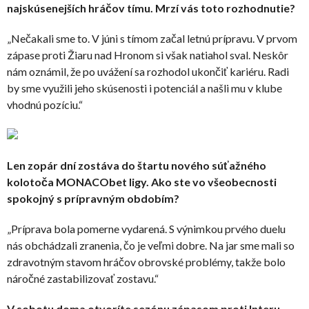
najskúsenejších hráčov tímu. Mrzí vás toto rozhodnutie?
„Nečakali sme to. V júni s tímom začal letnú prípravu. V prvom
zápase proti Žiaru nad Hronom si však natiahol sval. Neskôr
nám oznámil, že po uvážení sa rozhodol ukončiť kariéru. Radi
by sme využili jeho skúsenosti i potenciál a našli mu v klube
vhodnú pozíciu.“
Len zopár dní zostáva do štartu nového súťažného
kolotoča MONACObet ligy. Ako ste vo všeobecnosti
spokojný s prípravným obdobím?
„Príprava bola pomerne vydarená. S výnimkou prvého duelu
nás obchádzali zranenia, čo je veľmi dobre. Na jar sme mali so
zdravotným stavom hráčov obrovské problémy, takže bolo
náročné zastabilizovať zostavu.“
V sobotu doma otvoríte sezónu zápasom proti Interu