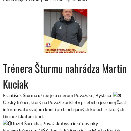
Trénera Šturmu nahrádza Martin
Kuciak
František Šturma už nie je trénerom Považskej Bystrice
Český tréner, ktorý na Považie prišiel v priebehu jesennej časti,
informoval o svojom konci po troch jarných kolách, z ktorých
tím nezískal ani bod.
Jozef Šprocha, Považskobystrické novinky
Novým trénerom MŠK Považská Bystrica je Martin Kuciak