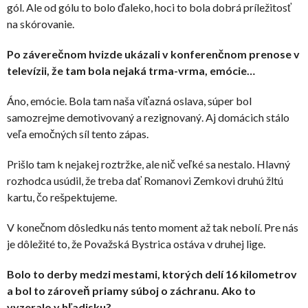
gól. Ale od gólu to bolo ďaleko, hoci to bola dobrá príležitosť
na skórovanie.
Po záverečnom hvizde ukázali v konferenčnom prenose v
televízii, že tam bola nejaká trma-vrma, emócie…
Áno, emócie. Bola tam naša víťazná oslava, súper bol
samozrejme demotivovaný a rezignovaný. Aj domácich stálo
veľa emočných síl tento zápas.
Prišlo tam k nejakej roztržke, ale nič veľké sa nestalo. Hlavný
rozhodca usúdil, že treba dať Romanovi Zemkovi druhú žltú
kartu, čo rešpektujeme.
V konečnom dôsledku nás tento moment až tak nebolí. Pre nás
je dôležité to, že Považská Bystrica ostáva v druhej lige.
Bolo to derby medzi mestami, ktorých delí 16 kilometrov
a bol to zároveň priamy súboj o záchranu. Ako to
vyzeralo v hľadisku?