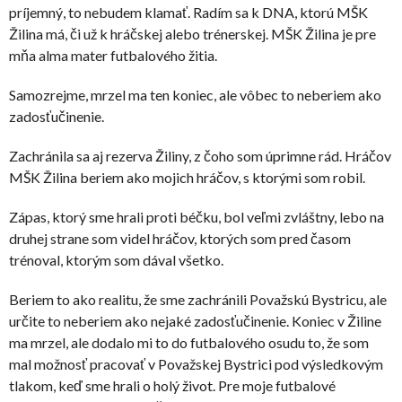
príjemný, to nebudem klamať. Radím sa k DNA, ktorú MŠK
Žilina má, či už k hráčskej alebo trénerskej. MŠK Žilina je pre
mňa alma mater futbalového žitia.
Samozrejme, mrzel ma ten koniec, ale vôbec to neberiem ako
zadosťučinenie.
Zachránila sa aj rezerva Žiliny, z čoho som úprimne rád. Hráčov
MŠK Žilina beriem ako mojich hráčov, s ktorými som robil.
Zápas, ktorý sme hrali proti béčku, bol veľmi zvláštny, lebo na
druhej strane som videl hráčov, ktorých som pred časom
trénoval, ktorým som dával všetko.
Beriem to ako realitu, že sme zachránili Považskú Bystricu, ale
určite to neberiem ako nejaké zadosťučinenie. Koniec v Žiline
ma mrzel, ale dodalo mi to do futbalového osudu to, že som
mal možnosť pracovať v Považskej Bystrici pod výsledkovým
tlakom, keď sme hrali o holý život. Pre moje futbalové