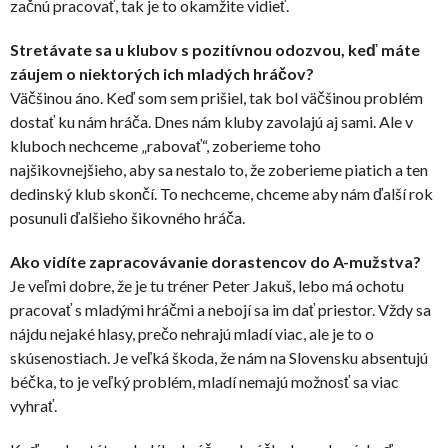
začnú pracovať, tak je to okamžite vidieť.
Stretávate sa u klubov s pozitívnou odozvou, keď máte
záujem o niektorých ich mladých hráčov?
Väčšinou áno. Keď som sem prišiel, tak bol väčšinou problém
dostať ku nám hráča. Dnes nám kluby zavolajú aj sami. Ale v
kluboch nechceme „rabovať“, zoberieme toho
najšikovnejšieho, aby sa nestalo to, že zoberieme piatich a ten
dedinský klub skončí. To nechceme, chceme aby nám ďalší rok
posunuli ďalšieho šikovného hráča.
Ako vidíte zapracovávanie dorastencov do A-mužstva?
Je veľmi dobre, že je tu tréner Peter Jakuš, lebo má ochotu
pracovať s mladými hráčmi a nebojí sa im dať priestor. Vždy sa
nájdu nejaké hlasy, prečo nehrajú mladí viac, ale je to o
skúsenostiach. Je veľká škoda, že nám na Slovensku absentujú
béčka, to je veľký problém, mladí nemajú možnosť sa viac
vyhrať.