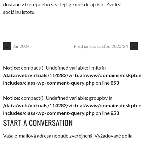
dostane v tretej alebo štvrtej lige niekde aj tisíc. Zvolí si
sociálnu istotu.
POST
←
Jar 2024
Pred jarnou časťou 2023/24
→
NAVIGATION
Notice
: compact(): Undefined variable: limits in
/data/web/virtuals/114283/virtual/www/domains/mskpb.
includes/class-wp-comment-query.php
on line
853
Notice
: compact(): Undefined variable: groupby in
/data/web/virtuals/114283/virtual/www/domains/mskpb.
includes/class-wp-comment-query.php
on line
853
START A CONVERSATION
Vaša e-mailová adresa nebude zverejnená.
Vyžadované polia