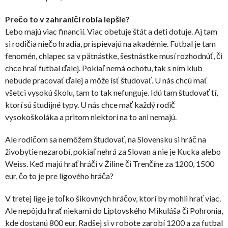
Prečo to v zahraničí robia lepšie?
Lebo majú viac financií. Viac obetuje štát a deti dotuje. Aj tam
si rodičia niečo hradia, prispievajú na akadémie. Futbal je tam
fenomén, chlapec sa v pätnástke, šestnástke musí rozhodnúť, či
chce hrať futbal ďalej. Pokiaľ nemá ochotu, tak s ním klub
nebude pracovať ďalej a môže ísť študovať. U nás chcú mať
všetci vysokú školu, tam to tak nefunguje. Idú tam študovať tí,
ktorí sú študijné typy. U nás chce mať každý rodič
vysokoškoláka a pritom niektorí na to ani nemajú.
Ale rodičom sa nemôžem študovať, na Slovensku si hráč na
živobytie nezarobí, pokiaľ nehrá za Slovan a nie je Kucka alebo
Weiss. Keď majú hrať hráči v Žiline či Trenčíne za 1200, 1500
eur, čo to je pre ligového hráča?
V tretej lige je toľko šikovných hráčov, ktorí by mohli hrať viac.
Ale nepôjdu hrať niekami do Liptovského Mikuláša či Pohronia,
kde dostanú 800 eur. Radšej si v robote zarobí 1200 a za futbal