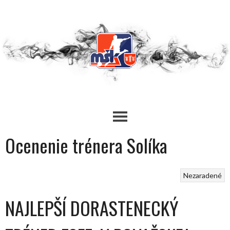
Skip
to
content
Ocenenie trénera Solíka
Nezaradené
NAJLEPŠÍ DORASTENECKÝ