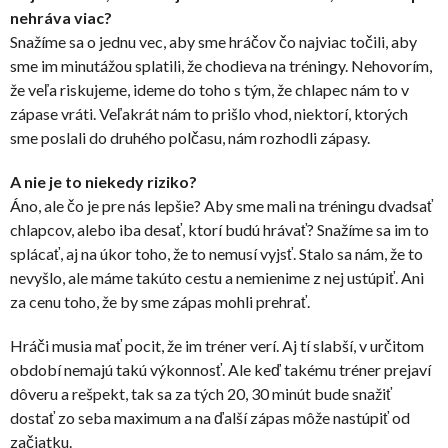
nehráva viac?
Snažíme sa o jednu vec, aby sme hráčov čo najviac točili, aby
sme im minutážou splatili, že chodieva na tréningy. Nehovorím,
že veľa riskujeme, ideme do toho s tým, že chlapec nám to v
zápase vráti. Veľakrát nám to prišlo vhod, niektorí, ktorých
sme poslali do druhého polčasu, nám rozhodli zápasy.
A nie je to niekedy riziko?
Áno, ale čo je pre nás lepšie? Aby sme mali na tréningu dvadsať
chlapcov, alebo iba desať, ktorí budú hrávať? Snažíme sa im to
splácať, aj na úkor toho, že to nemusí vyjsť. Stalo sa nám, že to
nevyšlo, ale máme takúto cestu a nemienime z nej ustúpiť. Ani
za cenu toho, že by sme zápas mohli prehrať.
Hráči musia mať pocit, že im tréner verí. Aj tí slabší, v určitom
období nemajú takú výkonnosť. Ale keď takému tréner prejaví
dôveru a rešpekt, tak sa za tých 20, 30 minút bude snažiť
dostať zo seba maximum a na ďalší zápas môže nastúpiť od
začiatku.