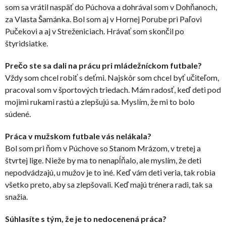
som sa vrátil naspäť do Púchova a dohrával som v Dohňanoch,
za Vlasta Šamánka. Bol som aj v Hornej Porube pri Paľovi
Pučekovi a aj v Streženiciach. Hrávať som skončil po
štyridsiatke.
Prečo ste sa dali na prácu pri mládežníckom futbale?
Vždy som chcel robiť s deťmi. Najskôr som chcel byť učiteľom,
pracoval som v športových triedach. Mám radosť, keď deti pod
mojimi rukami rastú a zlepšujú sa. Myslím, že mi to bolo
súdené.
Práca v mužskom futbale vás nelákala?
Bol som pri ňom v Púchove so Stanom Mrázom, v tretej a
štvrtej lige. Nieže by ma to nenapĺňalo, ale myslím, že deti
nepodvádzajú, u mužov je to iné. Keď vám deti veria, tak robia
všetko preto, aby sa zlepšovali. Keď majú trénera radi, tak sa
snažia.
Súhlasíte s tým, že je to nedocenená práca?