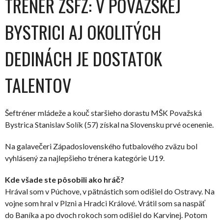
TRÉNER ZSFZ: V POVAŽSKEJ
BYSTRICI AJ OKOLITÝCH
DEDINÁCH JE DOSTATOK
TALENTOV
Šeftréner mládeže a kouč staršieho dorastu MŠK Považská
Bystrica Stanislav Solík (57) získal na Slovensku prvé ocenenie.
Na galavečeri Západoslovenského futbalového zväzu bol
vyhlásený za najlepšieho trénera kategórie U19.
Kde všade ste pôsobili ako hráč?
Hrával som v Púchove, v pätnástich som odišiel do Ostravy. Na
vojne som hral v Plzni a Hradci Králové. Vrátil som sa naspäť
do Baníka a po dvoch rokoch som odišiel do Karvinej. Potom