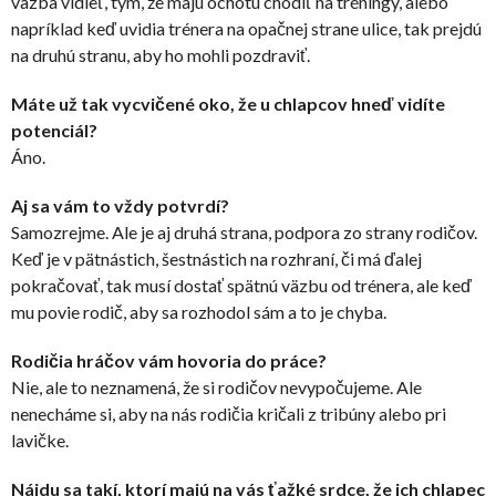
väzba vidieť, tým, že majú ochotu chodiť na tréningy, alebo
napríklad keď uvidia trénera na opačnej strane ulice, tak prejdú
na druhú stranu, aby ho mohli pozdraviť.
Máte už tak vycvičené oko, že u chlapcov hneď vidíte
potenciál?
Áno.
Aj sa vám to vždy potvrdí?
Samozrejme. Ale je aj druhá strana, podpora zo strany rodičov.
Keď je v pätnástich, šestnástich na rozhraní, či má ďalej
pokračovať, tak musí dostať spätnú väzbu od trénera, ale keď
mu povie rodič, aby sa rozhodol sám a to je chyba.
Rodičia hráčov vám hovoria do práce?
Nie, ale to neznamená, že si rodičov nevypočujeme. Ale
nenecháme si, aby na nás rodičia kričali z tribúny alebo pri
lavičke.
Nájdu sa takí, ktorí majú na vás ťažké srdce, že ich chlapec