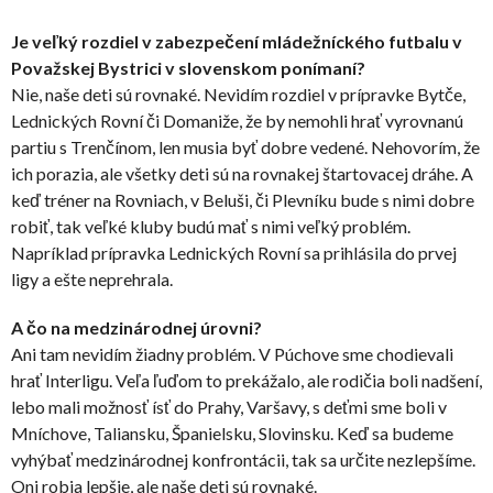
Je veľký rozdiel v zabezpečení mládežníckého futbalu v
Považskej Bystrici v slovenskom ponímaní?
Nie, naše deti sú rovnaké. Nevidím rozdiel v prípravke Bytče,
Lednických Rovní či Domaniže, že by nemohli hrať vyrovnanú
partiu s Trenčínom, len musia byť dobre vedené. Nehovorím, že
ich porazia, ale všetky deti sú na rovnakej štartovacej dráhe. A
keď tréner na Rovniach, v Beluši, či Plevníku bude s nimi dobre
robiť, tak veľké kluby budú mať s nimi veľký problém.
Napríklad prípravka Lednických Rovní sa prihlásila do prvej
ligy a ešte neprehrala.
A čo na medzinárodnej úrovni?
Ani tam nevidím žiadny problém. V Púchove sme chodievali
hrať Interligu. Veľa ľuďom to prekážalo, ale rodičia boli nadšení,
lebo mali možnosť ísť do Prahy, Varšavy, s deťmi sme boli v
Mníchove, Taliansku, Španielsku, Slovinsku. Keď sa budeme
vyhýbať medzinárodnej konfrontácii, tak sa určite nezlepšíme.
Oni robia lepšie, ale naše deti sú rovnaké.