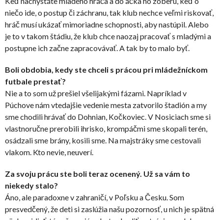
Keď nachystáte mladého hráča a do áčka ho zoberú, keď o
niečo ide, o postup či záchranu, tak klub nechce veľmi riskovať,
hráč musí ukázať mimoriadne schopnosti, aby nastúpil. Alebo
je to v takom štádiu, že klub chce naozaj pracovať s mladými a
postupne ich začne zapracovávať. A tak by to malo byť.
Boli obdobia, kedy ste chceli s prácou pri mládežníckom
futbale prestať?
Nie a to som už prešiel všelijakými fázami. Napríklad v
Púchove nám vtedajšie vedenie mesta zatvorilo štadión a my
sme chodili hrávať do Dohnian, Kočkoviec. V Nosiciach sme si
vlastnoručne prerobili ihrisko, krompáčmi sme skopali terén,
osádzali sme brány, kosili sme. Na majstráky sme cestovali
vlakom. Kto nevie, neuverí.
Za svoju prácu ste boli teraz ocenený. Už sa vám to
niekedy stalo?
Áno, ale paradoxne v zahraničí, v Poľsku a Česku. Som
presvedčený, že deti si zaslúžia našu pozornosť, u nich je spätná