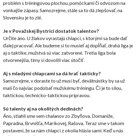
problém s tréningovou plochou, pomôckami či odvozom na
vonkajšie zápasy. Samozrejme, stále sa to dá zlepšovať, na
Slovensku je to zlé.
Je v Považskej Bystrici dostatok talentov?
Určite áno. U žiakov vyrastajú chlapci, s ktorými sa bude dať
ďalej pracovať. Ale budeme si to musieť aj dopĺňať, druhá liga je
aj o taktike, mužstvá sú viac zatvorené. Tretia liga bola
otvorenejšia, tímy si dovolili viac útočiť.
Aj s mladými chlapcami sa dá hrať takticky?
Samozrejme, v doraste to už musí byť, devätnástky by sa už
mali čo najviac podobať mužskému tréningu. Či je to silou,
taktickou, technicko-taktickou prípravou.
Sú talenty aj na okolitých dedinách?
Áno, stiahli sme sem chalanov zo Zbyňova, Domaniže,
Papradna, Brvnišťa, Maríkovej, Rašova. Teraz sme v takom
postavení, že sa nám chlapci z okolia hlásia sami. Keď u nás