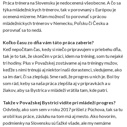
Práca trénera na Slovensku je nedocenená všeobecne. A čo sa
týka mládežníckych trénerov, tak v porovnaný s Európou je
ocenená mizerne. Mám možnosť to porovnať s prácou
mládežníckych trénerov v Nemecku, Poľsku či Česku a
porovnať sa to nedá.
Koľko času zo dňa vám táto práca zaberie?
Keď nepočítam čas, kedy si niečo pripravujem v priebehu dňa,
tak je to tak, že skončím v práci, idem na tréning, som tu nejaké
tri hodiny. Plus v Považskej zostávame aj na tréningy mužov,
keďže s nimi trénujú aj niektorí naši dorastenci, sledujeme, ako
sa im darí, či sa zlepšujú. Sme radi, že progres u nich je. Bol by
som rád, keby sa naša práca zlepšila aj v prípravkách a u
žiakov, aby sa Bystrica v mládeži vrátila tam, kde patrí.
Takže v Považskej Bystrici vidíte pri mládeži progres?
Odvtedy, ako som sem v roku 2017 prišiel z Púchova, tak sa tu
urobil kus práce, zásluhu na tom má aj mesto. Ako hovorím,
podmienky na Slovensku sú ťažké všade, ale my nemáme